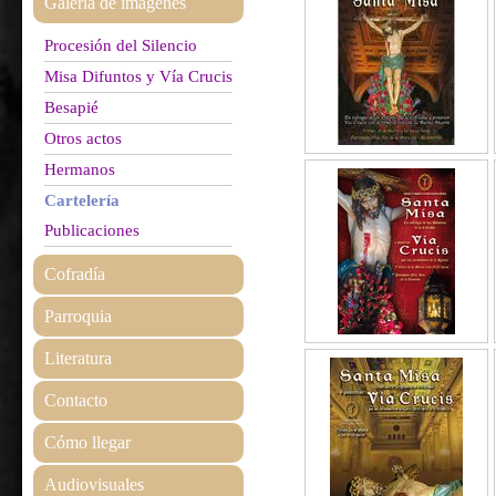
Galería de imágenes
Procesión del Silencio
Misa Difuntos y Vía Crucis
Besapié
Otros actos
Hermanos
Cartelería
Publicaciones
Cofradía
Parroquia
Literatura
Contacto
Cómo llegar
Audiovisuales