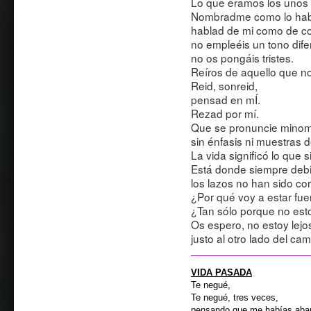
Lo que éramos los unos 
Nombradme como lo hab
hablad de mi como de c
no empleéis un tono dife
no os pongáis tristes.
Reíros de aquello que nos
Reid, sonreid,
pensad en mÍ.
Rezad por mí.
Que se pronuncie minom
sin énfasis ni muestras de
La vida significó lo que s
Está donde siempre debi
los lazos no han sido co
¿Por qué voy a estar fu
¿Tan sólo porque no est
Os espero, no estoy lejo
justo al otro lado del cam
VIDA PASADA
Te negué,
Te negué, tres veces,
pensando que me habías aba