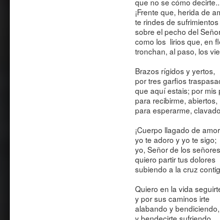
que no se cómo decirte..
¡Frente que, herida de a
te rindes de sufrimientos
sobre el pecho del Seño
como los lirios que, en fl
tronchan, al paso, los vi
Brazos rígidos y yertos,
por tres garfios traspas
que aquí estais; por mi
para recibirme, abiertos,
para esperarme, clavado
¡Cuerpo llagado de amor
yo te adoro y yo te sigo;
yo, Señor de los señore
quiero partir tus dolores
subiendo a la cruz conti
Quiero en la vida seguirt
y por sus caminos irte
alabando y bendiciendo
y bendecirte sufriendo,