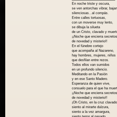
En noche triste y oscura,
se ven antorchas vibrar, baja
silenciosas...al compás.
Entre calles tortuosas,
con un moverse muy lento,
se dibuja la silueta
de un Cristo, clavado y muert
¡¡Noche que encierra secreto
de novedad y misterio!!
En el fúnebre cortejo
que acompaña al Nazareno,
hay hombres, mujeres, niños
que desfilan entre rezos.
Todos ellos van sumidos
en un profundo silencio.
Meditando en la Pasión
y en ese Santo Madero.
Esperanza de quien vive,
consuelo para el que ha muer
¡¡Noche que encierra secreto
de novedad y misterio!!
¡Oh Cristo, en la cruz clavado
siento al mirarte dulzura,
siento a la vez amargura,
siento terror al pasado.