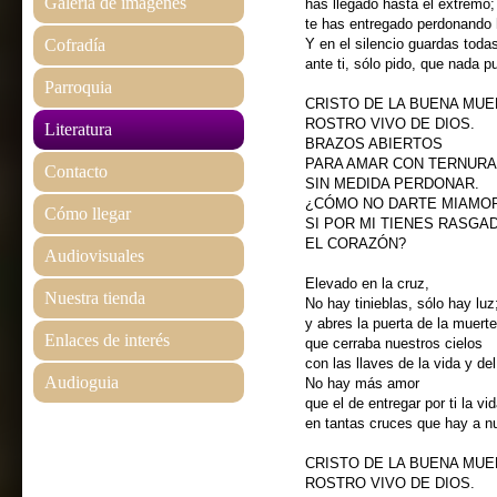
Galería de imágenes
has llegado hasta el extremo;
te has entregado perdonando 
Cofradía
Y en el silencio guardas toda
ante ti, sólo pido, que nada p
Parroquia
CRISTO DE LA BUENA MU
ROSTRO VIVO DE DIOS.
Literatura
BRAZOS ABIERTOS
PARA AMAR CON TERNURA
Contacto
SIN MEDIDA PERDONAR.
¿CÓMO NO DARTE MIAMOR
Cómo llegar
SI POR MI TIENES RASGA
EL CORAZÓN?
Audiovisuales
Elevado en la cruz,
Nuestra tienda
No hay tinieblas, sólo hay luz
y abres la puerta de la muerte
Enlaces de interés
que cerraba nuestros cielos
con las llaves de la vida y de
Audioguia
No hay más amor
que el de entregar por ti la vid
en tantas cruces que hay a nu
CRISTO DE LA BUENA MU
ROSTRO VIVO DE DIOS.