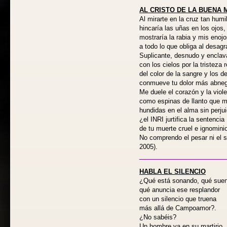
AL CRISTO DE LA BUENA
Al mirarte en la cruz tan humi
hincaría las uñas en los ojos,
mostraría la rabia y mis enoj
a todo lo que obliga al desagr
Suplicante, desnudo y enclav
con los cielos por la tristeza 
del color de la sangre y los d
conmueve tu dolor más abne
Me duele el corazón y la viol
como espinas de llanto que 
hundidas en el alma sin perjui
¿el INRI jurtifica la sentencia
de tu muerte cruel e ignomini
No comprendo el pesar ni e
2005).
HABLA EL SILENCIO
¿Qué está sonando, qué sue
qué anuncia ese resplandor
con un silencio que truena
más allá de Campoamor?.
¿No sabéis?
Un hombre va en su martirio