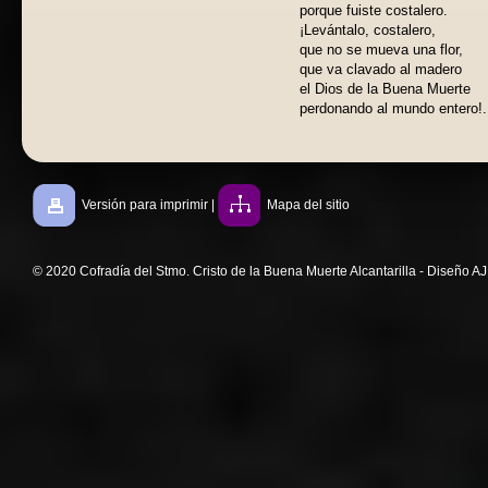
porque fuiste costalero.
¡Levántalo, costalero,
que no se mueva una flor,
que va clavado al madero
el Dios de la Buena Muerte
perdonando al mundo entero!.
Versión para imprimir
|
Mapa del sitio
© 2020 Cofradía del Stmo. Cristo de la Buena Muerte Alcantarilla - Diseño A