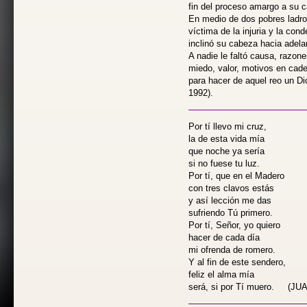
fin del proceso amargo a su c
En medio de dos pobres ladr
víctima de la injuria y la con
inclinó su cabeza hacia adela
A nadie le faltó causa, razone
miedo, valor, motivos en cad
para hacer de aquel reo un
1992).
Por tí llevo mi cruz,
la de esta vida mía
que noche ya sería
si no fuese tu luz.
Por tí, que en el Madero
con tres clavos estás
y así lección me das
sufriendo Tú primero.
Por tí, Señor, yo quiero
hacer de cada día
mi ofrenda de romero.
Y al fin de este sendero,
feliz el alma mía
será, si por Tí muero. (JUA