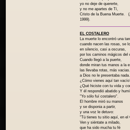
yo no deje de quererte,
y no me apartes de Tí,
Cristo de la Buena Muerte. 
1999).
EL COSTALERO
La muerte lo encontró una tar
cuando nacen las rosas, se lo
en silencio, casi a oscuras,
por los caminos mágicos del c
Cuando llegó a la puerte,
donde miran tus manos a la e
las llevaba rotas, más vacias
a Dios no le presentaba nada.
¿Cómo vienes aquí tan vacío
¿Qué hiciste con tu vida y co
Y él respondió abatido y humi
"Yo sólo fuí costalero".
El hombre miró su manos
y se disponia a partir,
y una voz le detuvo:
"Tú tienes tu sitio aquí, en el 
Ven y siéntate a milado,
que ha sido mucha tu fé