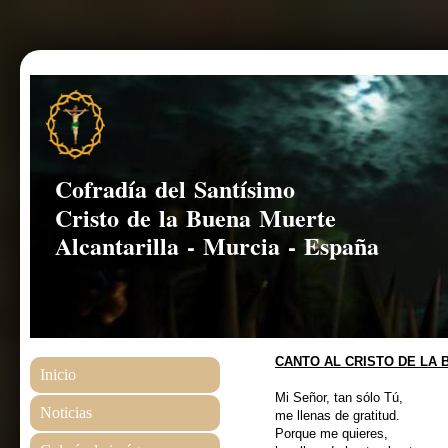
Cofradía del Santísimo
Cristo de la Buena Muerte
Alcantarilla - Murcia - España
CANTO AL CRISTO DE LA
Inicio
Mi Señor, tan sólo Tú,
Noticias
me llenas de gratitud.
Porque me quieres,