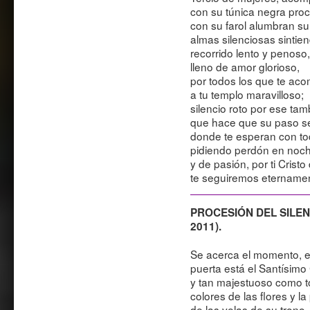
con su túnica negra pro
con su farol alumbran su
almas silenciosas sintien
recorrido lento y penoso
lleno de amor glorioso,
por todos los que te ac
a tu templo maravilloso;
silencio roto por ese tam
que hace que su paso se
donde te esperan con to
pidiendo perdón en noche
y de pasión, por ti Crist
te seguiremos etername
PROCESIÓN DEL SILENCI
2011).
Se acerca el momento, ent
puerta está el Santísimo
y tan majestuoso como to
colores de las flores y la 
de las velas de su trono,